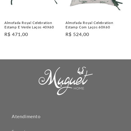
:
Almofada Royal Celebration
Almofada Royal Celebration
Estamp E Verde Laços 40X60
Estamp Com Laços 60X60
Preço
R$ 471,00
Preço
R$ 524,00
normal
normal
Atendimento