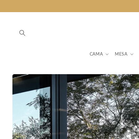
Pular
para o
conteúdo
CAMA
MESA
Pular para
as
informações
do produto