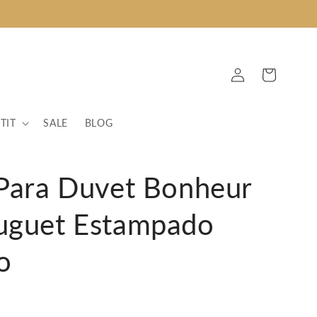
Fazer
Carrinho
login
TIT
SALE
BLOG
Para Duvet Bonheur
guet Estampado
o