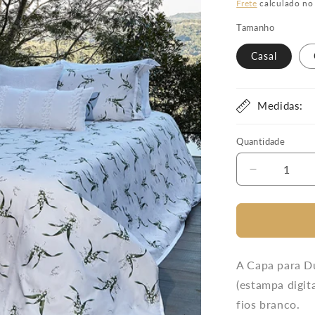
normal
Frete
calculado no
Tamanho
Casal
Medidas:
Quantidade
Diminuir
a
quantidade
de
Capa
Para
Duvet
A Capa para D
Bonheur
(estampa digit
Du
fios branco.
Muguet