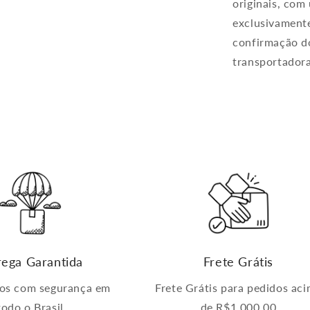
originais, com
exclusivamente
confirmação do
transportadora
rega Garantida
Frete Grátis
os com segurança em
Frete Grátis para pedidos ac
todo o Brasil
de R$1.000,00