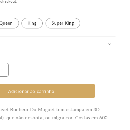
 checkout.
Queen
King
Super King
Aumentar
a
quantidade
de
Adicionar ao carrinho
Capa
Para
Duvet
uvet Bonheur Du Muguet tem estampa em 3D
Bonheur
al), que não desbota, ou migra cor. Costas em 600
Du
Muguet