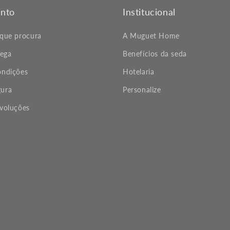
nto
Institucional
 que procura
A Muguet Home
rega
Benefícios da seda
ondições
Hotelaria
ura
Personalize
evoluções