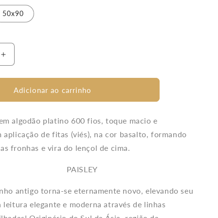
50x90
Aumentar
a
quantidade
de
Adicionar ao carrinho
Fronha
Avulsa
Paisley
em algodão platino 600 fios, toque macio e
600
 aplicação de fitas (viés), na cor basalto, formando
Fios
s fronhas e vira do lençol de cima.
alto
Platino/Basalto
PAISLEY
enho antigo torna-se eternamente novo, elevando seu
 leitura elegante e moderna através de linhas
lhadas! Originário do Sul da Ásia, região da