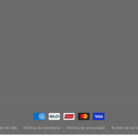
Formas
de
 by
M2 Ads
Política de reembolso
Política de privacidade
Termos de serv
pagamento