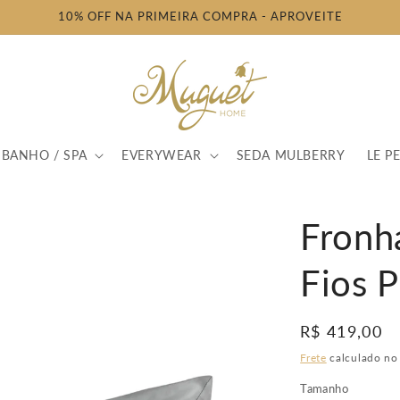
10% OFF NA PRIMEIRA COMPRA - APROVEITE
BANHO / SPA
EVERYWEAR
SEDA MULBERRY
LE PE
Fronh
Fios P
Preço
R$ 419,00
normal
Frete
calculado no
Tamanho