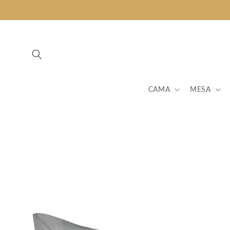
Pular
para o
conteúdo
CAMA
MESA
Pular para
as
informações
do produto