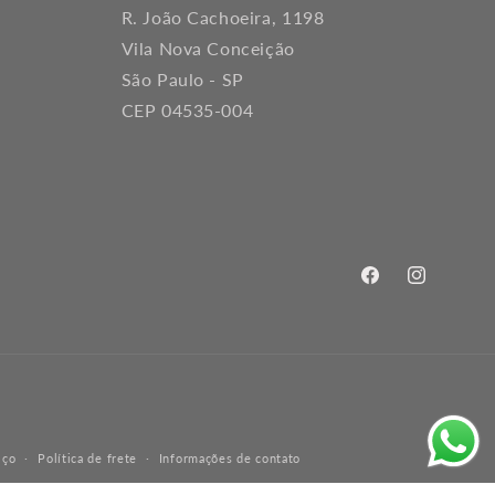
R. João Cachoeira, 1198
Vila Nova Conceição
São Paulo - SP
CEP 04535-004
Facebook
Instagram
iço
Política de frete
Informações de contato