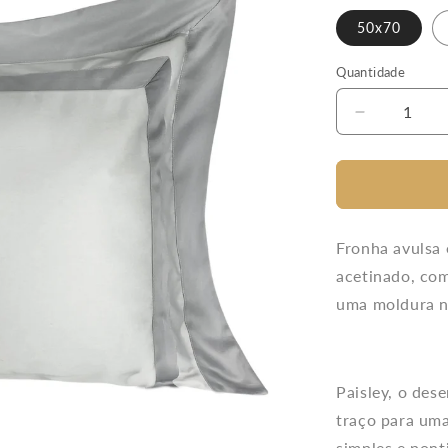
50x70
Quantidade
Diminuir
a
quantidade
de
Fronha
Avulsa
Paisley
Fronha avulsa 
600
acetinado,
com
Fios
uma moldura na
Platino/Bas
Paisley, o des
traço para uma
simples e ponti