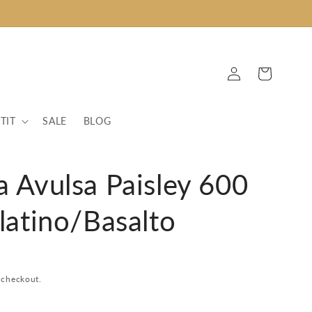
Fazer
Carrinho
login
TIT
SALE
BLOG
a Avulsa Paisley 600
latino/Basalto
 checkout.