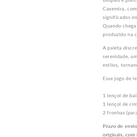
Caxemira, com
significados em
Quando chega 
produzido na c
A paleta discr
serenidade, um
estilos, torna
Esse jogo de l
1 lençol de ba
1 lençol de ci
2 fronhas (par
Prazo de envi
originais, com