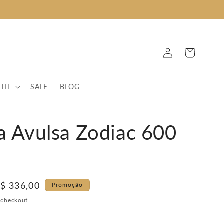
Fazer
Carrinho
login
TIT
SALE
BLOG
a Avulsa Zodiac 600
reço
$ 336,00
Promoção
romocional
 checkout.