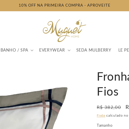
10% OFF NA PRIMEIRA COMPRA - APROVEITE
BANHO / SPA
EVERYWEAR
SEDA MULBERRY
LE PE
Fronh
Fios
Preço
P
R
R$ 382,00
normal
p
Frete
calculado no
Tamanho