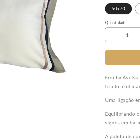
50x70
Quantidade
Diminuir
a
quantidade
de
Fronha
Avulsa
Zodiac
Fronha Avulsa
600
fitado azul ma
Fios
Uma ligação en
Equilibrando e
signos em harm
A paleta de co