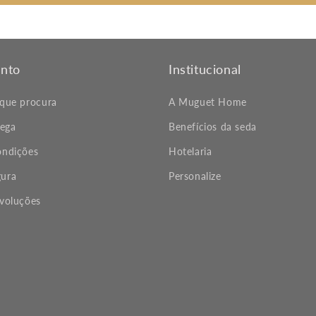
nto
Institucional
 que procura
A Muguet Home
rega
Benefícios da seda
ondições
Hotelaria
ura
Personalize
evoluções