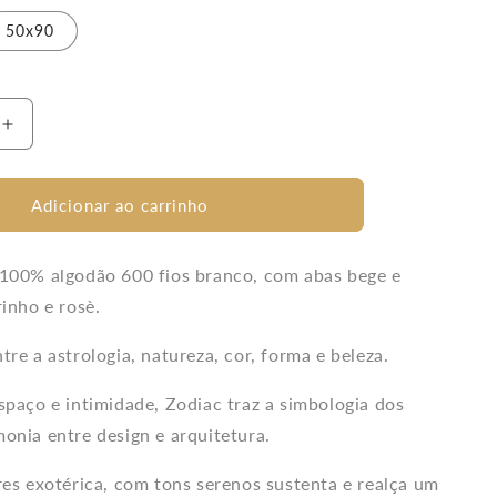
50x90
Aumentar
a
quantidade
de
Adicionar ao carrinho
Fronha
Avulsa
Zodiac
 100% algodão 600 fios branco, com abas bege e
600
rinho e rosè.
Fios
tre a astrologia, natureza, cor, forma e beleza.
spaço e intimidade, Zodiac traz a simbologia dos
onia entre design e arquitetura.
res exotérica, com tons serenos sustenta e realça um