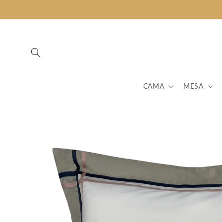
Pular
para o
conteúdo
CAMA
MESA
Pular para
as
informações
do produto