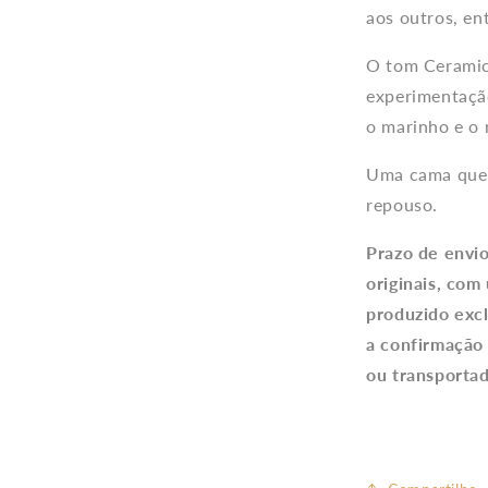
aos outros, en
O tom Ceramic 
experimentação
o marinho e o 
Uma cama que t
repouso.
Prazo de envi
originais, com
produzido exc
a confirmação
ou transportad