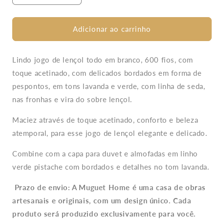
a
a
quantidade
quantidade
de
de
Adicionar ao carrinho
Jogo
Jogo
De
De
Lençol
Lençol
Lindo jogo de lençol todo em branco, 600 fios, com
Jardim
Jardim
toque acetinado, com delicados bordados em forma de
Do
Do
pespontos, em tons lavanda e verde, com linha de seda,
Amanhã
Amanhã
nas fronhas e vira do sobre lençol.
Bordado
Bordado
600
600
Maciez através de toque acetinado, conforto e beleza
fios
fios
atemporal, para esse jogo de lençol elegante e delicado.
Combine com a capa para duvet e almofadas em linho
verde pistache com bordados e detalhes no tom lavanda.
Prazo de envio: A Muguet Home é uma casa de obras
artesanais e originais, com um design único. Cada
produto será produzido exclusivamente para você.