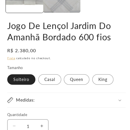
Jogo De Lençol Jardim Do
Amanhã Bordado 600 fios
Preço
R$ 2.380,00
normal
Frete
calculado no checkout.
Tamanho
Solteiro
Casal
Queen
King
Medidas:
Quantidade
Diminuir
Aumentar