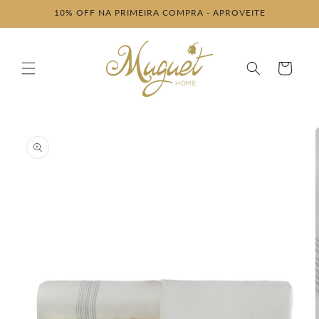
Pular
10% OFF NA PRIMEIRA COMPRA - APROVEITE
para o
conteúdo
Carrinho
Pular para
as
informações
do produto