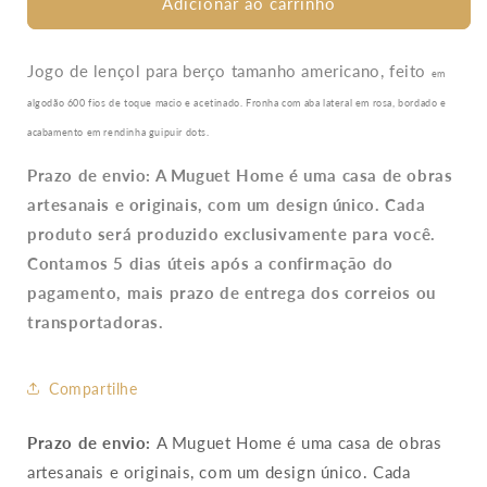
de
de
Adicionar ao carrinho
Jogo
Jogo
De
De
Lençol
Lençol
Jogo de lençol para berço tamanho americano, feito
em
Bordado
Bordado
algodão 600 fios de toque macio e acetinado.
Fronha com aba lateral em rosa, bordado e
Le
Le
acabamento em rendinha guipuir dots.
Petit
Petit
600
600
Prazo de envio: A Muguet Home é uma casa de obras
Fios
Fios
artesanais e originais, com um design único. Cada
Bco/Rosa
Bco/Rosa
produto será produzido exclusivamente para você.
Contamos 5 dias úteis após a confirmação do
pagamento, mais prazo de entrega dos correios ou
transportadoras.
Compartilhe
Prazo de envio:
A Muguet Home é uma casa de obras
artesanais e originais, com um design único. Cada