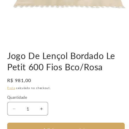
Abrir
mídia
Jogo De Lençol Bordado Le
1
na
janela
Petit 600 Fios Bco/Rosa
modal
Preço
R$ 981,00
normal
Frete
calculado no checkout.
Quantidade
Diminuir
Aumentar
a
a
quantidade
quantidade