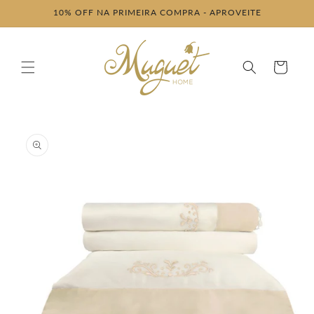
Pular
10% OFF NA PRIMEIRA COMPRA - APROVEITE
para o
conteúdo
Carrinho
Pular para
as
informações
do produto