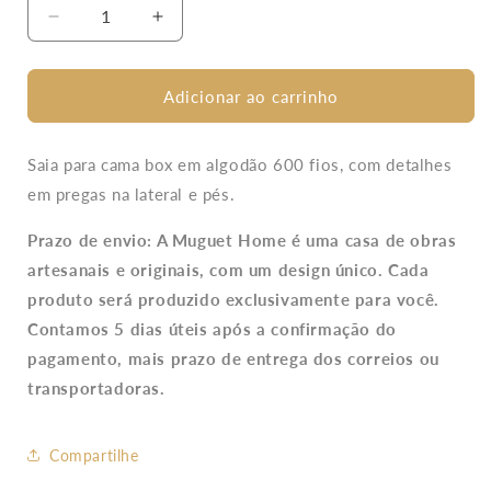
Diminuir
Aumentar
a
a
quantidade
quantidade
de
de
Adicionar ao carrinho
Saia
Saia
Para
Para
Cama
Cama
Saia para cama box em algodão 600 fios, com detalhes
Box
Box
em pregas na lateral e pés.
Marinho
Marinho
600
600
Prazo de envio: A Muguet Home é uma casa de obras
Fios
Fios
artesanais e originais, com um design único. Cada
produto será produzido exclusivamente para você.
Contamos 5 dias úteis após a confirmação do
pagamento, mais prazo de entrega dos correios ou
transportadoras.
Compartilhe