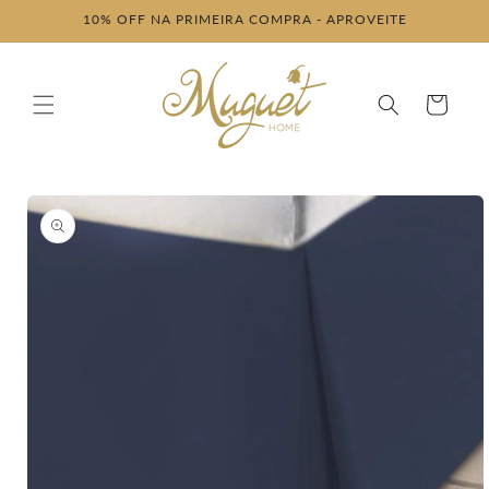
Pular
10% OFF NA PRIMEIRA COMPRA - APROVEITE
para o
conteúdo
Carrinho
Pular para
as
informações
do produto