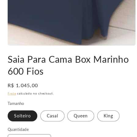
Abrir
mídia
Saia Para Cama Box Marinho
1
na
janela
600 Fios
modal
Preço
R$ 1.045,00
normal
Frete
calculado no checkout.
Tamanho
Solteiro
Casal
Queen
King
Quantidade