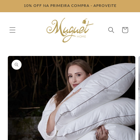
Pular
10% OFF NA PRIMEIRA COMPRA - APROVEITE
para o
conteúdo
Carrinho
Pular para
as
informações
do produto