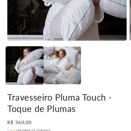
Abrir
A
mídia
1
na
janela
j
modal
Travesseiro Pluma Touch -
Toque de Plumas
Preço
R$ 360,00
normal
Frete
calculado no checkout.