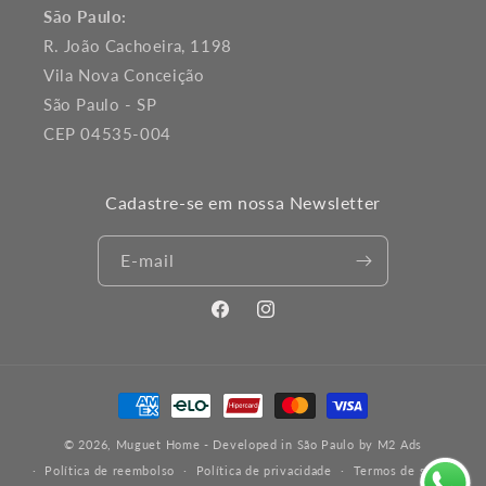
São Paulo:
R. João Cachoeira, 1198
Vila Nova Conceição
São Paulo - SP
CEP 04535-004
Cadastre-se em nossa Newsletter
E-mail
Facebook
Instagram
Formas
de
© 2026,
Muguet Home
- Developed in São Paulo by
M2 Ads
pagamento
Política de reembolso
Política de privacidade
Termos de serviço