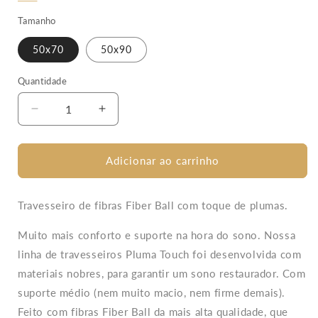
Tamanho
50x70
50x90
Quantidade
Diminuir
Aumentar
a
a
quantidade
quantidade
de
de
Adicionar ao carrinho
Travesseiro
Travesseiro
Pluma
Pluma
Touch
Touch
Travesseiro de fibras Fiber Ball com toque de plumas.
-
-
Toque
Toque
Muito mais conforto e suporte na hora do sono. Nossa
de
de
linha de travesseiros Pluma Touch foi desenvolvida com
Plumas
Plumas
materiais nobres, para garantir um sono restaurador. Com
suporte médio (nem muito macio, nem firme demais).
Feito com fibras Fiber Ball da mais alta qualidade, que